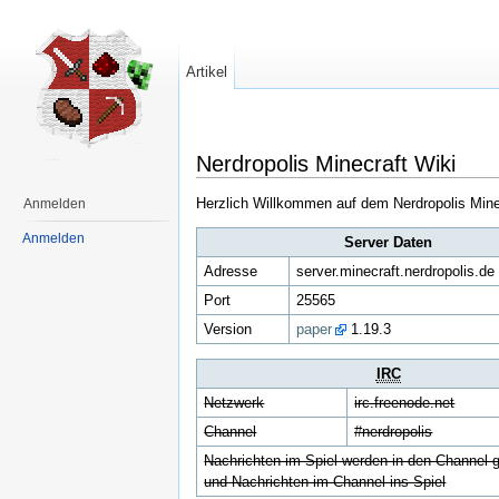
Artikel
Nerdropolis Minecraft Wiki
Herzlich Willkommen auf dem Nerdropolis Mine
Anmelden
Anmelden
Server Daten
Adresse
server.minecraft.nerdropolis.de
Port
25565
Version
paper
1.19.3
IRC
Netzwerk
irc.freenode.net
Channel
#nerdropolis
Nachrichten im Spiel werden in den Channel 
und Nachrichten im Channel ins Spiel