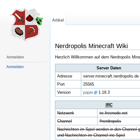
Artikel
Nerdropolis Minecraft Wiki
Herzlich Willkommen auf dem Nerdropolis Mine
Anmelden
Anmelden
Server Daten
Adresse
server.minecraft.nerdropolis.de
Port
25565
Version
paper
1.19.3
IRC
Netzwerk
irc.freenode.net
Channel
#nerdropolis
Nachrichten im Spiel werden in den Channel 
und Nachrichten im Channel ins Spiel